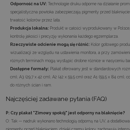
Odporność na UV:
Technologie druku odporne na działanie promi
specjalistyczna powłoka zabezpieczają pigmenty przed blaknięci
trwałość kolorów przez lata.
Produkcja lokalna:
Produkt w całości wyprodukowany w Polsce
kontrolę jakości i precyzję wykonania każdego egzemplarza.
Rzeczywiste odcienie mogą się różnić:
Kolor gotowego produ
wizualizacji ze względu na ustawienia monitora, a przy zamówie
różnych terminach mogą wystąpić drobne różnice w nasyceniu ba
Dostępne formaty:
Plakat oferowany jest w standardowych rozm
cm), A3 (29,7 x 42 cm), A2 (42 x 59,5 cm) oraz A1 (59,5 x 84 cm), 
do różnych ścian i ram.
Najczęściej zadawane pytania (FAQ)
P: Czy plakat "Zimowy spokój" jest odporny na blaknięcie?
O: Tak — nadruk wykonano technologią odporną na UV, a dodatkowa
pigmenty przed blaknięciem, dzięki czemu kolory zachowują intens