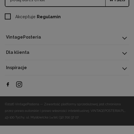
Akceptuje
Regulamin
Dostępne wymiary plakatów
A4
– 21 x 29,7 cm
VintagePosteria
A3
– 29,7 x 42 cm
A2
– 42 x 59,5 cm
Dla klienta
A1
– 59,5 x 84 cm
Inspiracje
Ważne informacje dla kupującego
Odwzorowanie barw:
Rzeczywisty odcień gotowego produktu może n
©2026 VintagePosteria — Zawartość platformy sprzedażowej jest chroniona
od wizualizacji prezentowanej na ekranie ze względu na indywidualne
kalibrację Twojego monitora.
przez prawo autorskie i prawo własności intelektualnej.
VINTAGEPOSTERIA.PL,
43-100 Tychy, ul. Mysłowicka 1
tel. (32) 700 37 07
Indywidualna produkcja:
Każdy egzemplarz tworzymy od podstaw dop
zamówienia. W przypadku domawiania plakatów w innym terminie, mo
minimalne różnice w nasyceniu barw lub kadrowaniu wynikające z tech