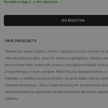
Wysyłka w ciągu 3 - 4 dni roboczych
DO KOSZYKA
OPIS PRODUKTU
Dekoracyjny plakat ścienny Zimowy spokój to fizyczny wydruk na płót
ziarnistej fakturze, który wnosi do wnętrza uspokajającą, chłodną pa
przydymione biele, srebrzyste szarości i przygaszone błękity tworzą
przypominający śnieżny poranek. Płótno trzyma krawędzie druku z
materiału, a subtelne przejścia tonalne i wyraźne detale nadruku pod
charakter kompozycji. Obraz działa sensorycznie: powierzchnia zapr
stonowana estetyka wprowadza do pomieszczenia atmosferę łagodnej
oddechu.