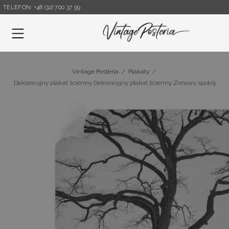
TELEFON: +48 (32) 700 37 99
Menu
Vintage Posteria
/
Plakaty
/
Dekoracyjny plakat ścienny Dekoracyjny plakat ścienny Zimowy spokój