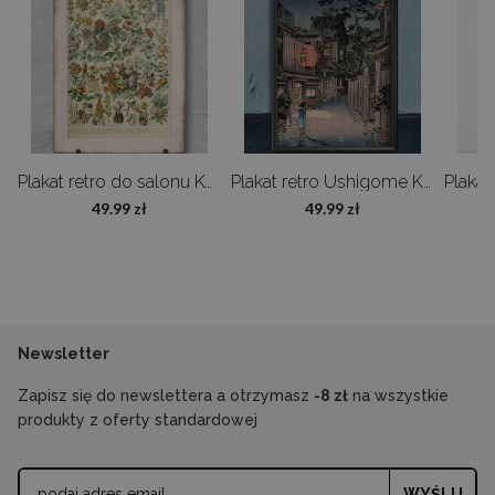
Oczywiście! Możemy zmodyfikować projekt lub zmienić wymiar – napisz do 
ofertę dopasowaną do Twoich potrzeb.
Ptaki Adolphe Millot
Plakat retro do salonu Kwiaty Adolphe Millot
Plakat retro Ushigome Kagurazaka
49.99 zł
49.99 zł
Newsletter
Zapisz się do newslettera a otrzymasz
-8 zł
na wszystkie
produkty z oferty standardowej
WYŚLIJ