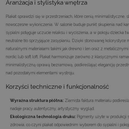
Aranżacja i stylistyka wnętrza
Plakat sprawdzi się w przestrzeniach, które cenią minimalistyczne,
nowoczesne wykończenia. W salonie buduje punkt skupienia nad ka
sypialni potęguje uczucie relaksu i wyciszenia, a w pokoju dziecka t
neutralne tło sprzyjające zasypianiu. Dzięki stonowanej kolorystyce
naturalnymi materiałami takimi jak drewno i len oraz z metalicznym
nordic lub soft loft. Plakat harmonizuje zarówno z klasycznymi ramam
minimalistyczną oprawą bezramową, podkreślając elegancję przestr
nad pozostałymi elementami wystroju.
Korzyści techniczne i funkcjonalność
Wyraźna struktura płótna:
Ziarnista faktura materiału podkreśl
nadaje pracy autentyczny, artystyczny wygląd.
Ekologiczna technologia druku:
Pigmenty użyte w produkcji 
zdrowia, co czyni plakat odpowiednim wyborem do sypialni i poko