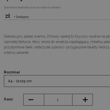
Darmowa dostawa
przy wysyłce kurierem.
zł
Dostępny
Dekoracyjny plakat ścienny Zimowy spokój to fizyczny wydruk na płótn
ziarnistej fakturze, który wnosi do wnętrza uspokajającą, chłodną pa
przydymione biele, srebrzyste szarości i przygaszone błękity tworz
śnieżny poranek.
Rozmiar
A4 - 21x29 cm
Ilość