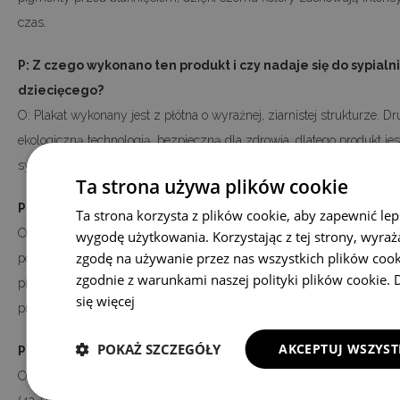
czas.
P: Z czego wykonano ten produkt i czy nadaje się do sypialni
dziecięcego?
O: Plakat wykonany jest z płótna o wyraźnej, ziarnistej strukturze. 
ekologiczną technologią, bezpieczną dla zdrowia, dlatego produkt je
sypialni i pokojów dziecięcych.
Ta strona używa plików cookie
P: Jak dbać o plakat, żeby zachował wygląd?
Ta strona korzysta z plików cookie, aby zapewnić lep
O: Ze względu na zastosowane technologie zalecane jest delikatne 
wygodę użytkowania. Korzystając z tej strony, wyraż
zgodę na używanie przez nas wszystkich plików cook
powierzchni suchą lub lekko wilgotną ściereczką. Dzięki powłoce za
zgodnie z warunkami naszej polityki plików cookie.
pigmenty plakat jest mniej podatny na blaknięcie, jednak odcień m
się więcej
przy długotrwałej ekspozycji na intensywne światło.
POKAŻ SZCZEGÓŁY
AKCEPTUJ WSZYST
P: W jakich rozmiarach dostępny jest plakat i jak dopasowa
O: Plakat dostępny jest w standardowych rozmiarach A4 (21×29,7 cm)