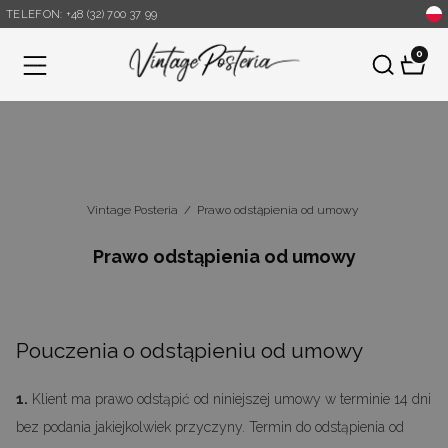
TELEFON: +48 (32) 700 37 99
0
Menu
Vintage Posteria
/
Prawo odstąpienia od umowy
Prawo odstąpienia od umowy
Pouczenia o odstąpieniu od umowy
1.
Klient ma prawo odstąpić od niniejszej umowy w terminie 14 dni
bez podania jakiejkolwiek przyczyny. Termin do odstąpienia od