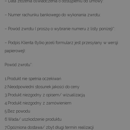
– Data złożenia oświadczenia o odstąpieniu od umowy:
– Numer rachunku bankowego do wykonania zwrotu:
– Powód zwrotu ( proszę o wybranie numeru z listy poniżej)*:
– Podpis Klienta (tylko jeżeli formularz jest przesyłany w wersji
papierowej):
Powód zwrotu*:
1.Produkt nie spełnia oczekiwań
2.Nieodpowiedni stosunek jakości do ceny
3.Produkt niezgodny z opisem/ wizualizacją
4.Produkt niezgodny z zamówieniem
5.Bez powodu
6.Wada/ uszkodzenie produktu
7.Opóźniona dostawa/ zbyt długi termin realizacji