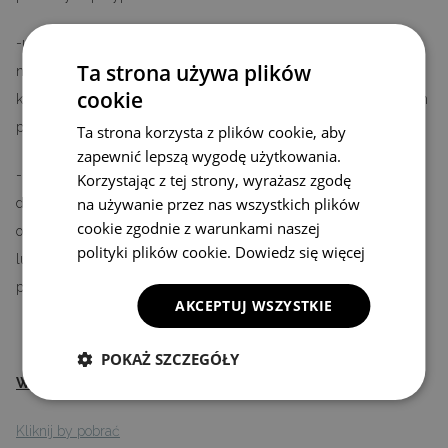
-umów, w których przedmiotem świadczenia jest rzecz
Ta strona używa plików
nieprefabrykowana, wyprodukowana według specyfikacji
cookie
konsumenta lub służąca zaspokojeniu jego zindywidualizowanych
potrzeb,
Ta strona korzysta z plików cookie, aby
zapewnić lepszą wygodę użytkowania.
-umów, w których przedmiotem świadczenia jest rzecz
Korzystając z tej strony, wyrażasz zgodę
na używanie przez nas wszystkich plików
dostarczana w zapieczętowanym opakowaniu, której po otwarciu
cookie zgodnie z warunkami naszej
opakowania nie można zwrócić ze względu na ochronę zdrowia
polityki plików cookie.
Dowiedz się więcej
lub ze względów higienicznych, jeżeli opakowanie zostało otwarte
po dostarczeniu
AKCEPTUJ WSZYSTKIE
POKAŻ SZCZEGÓŁY
WZÓR FORMULARZA ODSTĄPIENIA OD UMOWY:
Kliknij by pobrać