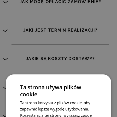
JAK MOGĘ OPŁACIĆ ZAMÓWIENIE?
JAKI JEST TERMIN REALIZACJI?
JAKIE SĄ KOSZTY DOSTAWY?
Ta strona używa plików
CZY WYSYŁACIE PLAKATY ZA GRANICĘ?
cookie
Ta strona korzysta z plików cookie, aby
zapewnić lepszą wygodę użytkowania.
Korzystając z tej strony, wyrażasz zgodę
CO NALEŻY ZROBIĆ, JEŚLI TOWAR JEST