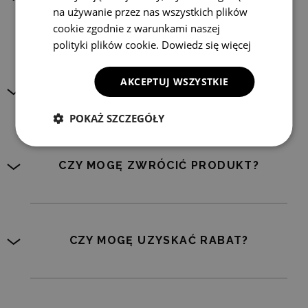
na używanie przez nas wszystkich plików
USZKODZONY?
cookie zgodnie z warunkami naszej
polityki plików cookie.
Dowiedz się więcej
AKCEPTUJ WSZYSTKIE
JAK ZGŁOSIĆ REKLAMACJĘ?
POKAŻ SZCZEGÓŁY
CZY MOGĘ ZWRÓCIĆ PRODUKT?
CZY MOGĘ UZYSKAĆ RABAT?