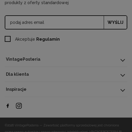
produkty z oferty standardowej
WYŚLIJ
Akceptuje
Regulamin
VintagePosteria
Dla klienta
Inspiracje
©2026 VintagePosteria — Zawartość platformy sprzedażowej jest chroniona
przez prawo autorskie i prawo własności intelektualnej.
VINTAGEPOSTERIA.PL,