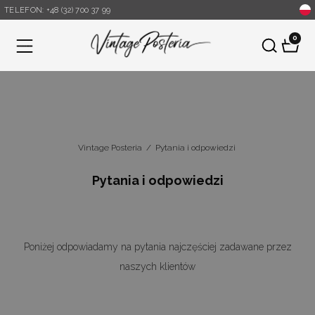
TELEFON: +48 (32) 700 37 99
0
Menu
Vintage Posteria
/
Pytania i odpowiedzi
Pytania i odpowiedzi
Poniżej odpowiadamy na pytania najczęściej zadawane przez
naszych klientów