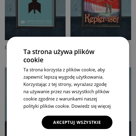
Plakat na ścianę Biuro ONZ ds. Rozbrojenia Jorge Malo
Plakat w stylu retro Space Futur Nasa Kepler
Ta strona używa plików
49.99 zł
49.99 zł
cookie
Ta strona korzysta z plików cookie, aby
zapewnić lepszą wygodę użytkowania.
Korzystając z tej strony, wyrażasz zgodę
na używanie przez nas wszystkich plików
cookie zgodnie z warunkami naszej
polityki plików cookie.
Dowiedz się więcej
AKCEPTUJ WSZYSTKIE