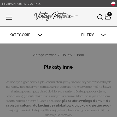
TELEFON: +48 (32) 700 37 99
0
Menu
KATEGORIE
FILTRY
Vintage Posteria
/
Plakaty
/
Inne
Plakaty inne
W naszych galeriach z plakatami oferujemy szeroki wybór różnorodnych
plakatów podzielonych tematycznie. Jednak nie wszystkie można łatwo
skatalogować i przypisać do którejś z galerii. Dlatego proponujemy
dodatkową galerię plakatów z innymi wzorami, które naszym zdaniem
warto zaprezentować. Jeżeli szukasz
plakatów swojego domu – do
sypialni, salonu, do kuchni czy plakatów do pokoju dziecięcego
-
zajrzyj również do tej wyjątkowej galerii plakatów, gdzie umieściliśmy
niezwykłe motywy.