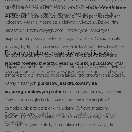
Jeżeli pragniesz odświeżyć swoje ściany, wnieść do aranżacji
Niezależnie od barw i ich tonacji dobierzesz
plakat z nadrukiem
swojego pomieszczenia coś nowego, co odmieni jego styl, to
w kolorach
, które będą współgrały z Twoim pomieszczeniem.
polecamy właśnie modne dziś plakaty drukowane. Dzięki nim
nadasz wnętrzom swojego domu nowe życie i stworzysz
niepowtarzalny wystój, w którym wybrane przez Ciebie plakaty i
motywy będą kluczowymi dekoracjami. Możesz zdecydować się
Plakaty drukowane najwyższej jakości
na jeden plakat, który podkreśli Ciebie i Twoje zainteresowania.
Możesz również stworzyć własną kolekcję plakatów
, która
Największymi atutami naszego sklepu są nie tylko bogate kolekcje
szerzej zaprezentuje Twoje lub Wasze wnętrze, gusta, hobby itp.
tematyczne, ale również wysoka jakość proponowanych plakatów.
Każdy z naszych
plakatów jest drukowany na
wysokogatunkowym płótnie
o ekskluzywnym wykończeniu.
Dzięki temu wygląda efektownie zarówno w ramie jak też
samodzielnie przyczepiony na ścianę. Cyfrowe maszyny
Zobacz podobne:
plakaty z patentami
,
plakaty propagandowe
gwarantują najwyższą jakość nadruku i odwzorowują każdy
sowieckie
.
szczegół motywu. Plakaty z nadrukiem będą pasowały jako