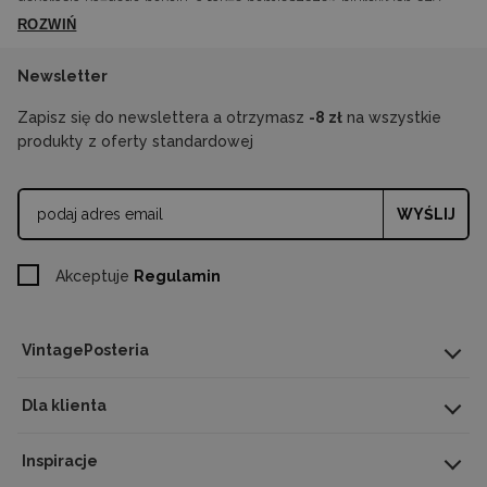
dekoracja każdego pokoju, a także pomieszczeń biurowych czy
ROZWIŃ
lokali usługowych albo sklepów.
Newsletter
Zapisz się do newslettera a otrzymasz
-8 zł
na wszystkie
produkty z oferty standardowej
WYŚLIJ
Akceptuje
Regulamin
VintagePosteria
Dla klienta
Inspiracje