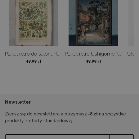
Galeria produktu
Czy oferujecie zamówienia na wymiar?
Oczywiście! Możemy zmodyfikować projekt lub zmienić wymiar – napisz
do nas, a przygotujemy ofertę dopasowaną do Twoich potrzeb.
Ptaki Adolphe Millot
Plakat retro do salonu Kwiaty Adolphe Millot
Plakat retro Ushigome Kagurazaka
49.99 zł
49.99 zł
Newsletter
Zapisz się do newslettera a otrzymasz
-8 zł
na wszystkie
produkty z oferty standardowej