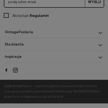
WYŚLIJ
Akceptuje
Regulamin
VintagePosteria
Dla klienta
Inspiracje
©2026 VintagePosteria — Zawartość platformy sprzedażowej jest chroniona
przez prawo autorskie i prawo własności intelektualnej.
VINTAGEPOSTERIA.PL,
43-100 Tychy, ul. Mysłowicka 1
tel. (32) 700 37 07