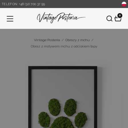
TELEFON: +48 (32) 700 37 99
0
Menu
Vintage Posteria
/
Obrazy z mchu
/
Obraz z motywem mchu z odciskiem łapy