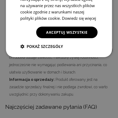
na używanie przez nas wszystkich plików
— dzięki czemu łatwiej dopasujesz obraz do istniejącej palety
cookie zgodnie z warunkami naszej
wnętrza.
polityki plików cookie.
Dowiedz się więcej
Odporność na promieniowanie UV:
Druk wykonany z
użyciem technologii odpornych na UV zmniejsza ryzyko
AKCEPTUJ WSZYSTKIE
blaknięcia barw, co przekłada się na dłuższą trwałość
intensywnej zieleni mchu i estetyczny wygląd przez lata.
POKAŻ SZCZEGÓŁY
Estetyka bez konieczności pielęgnacji:
Naturalny wygląd
chrobotka oddaje świeżość i teksturę żywej roślinności,
jednocześnie nie wymagając podlewania ani przycinania, co
ułatwia użytkowanie w domach i biurach.
Informacja o sprzedaży:
Produkt oferowany jest na
zasadzie sprzedaży finalnej i nie podlega zwrotowi, co warto
uwzględnić przy dokonywaniu zakupu.
Najczęściej zadawane pytania (FAQ)