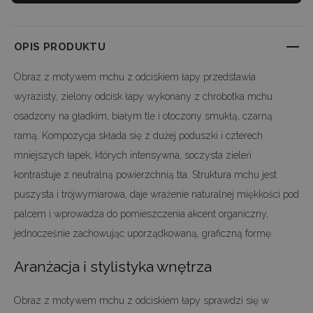
OPIS PRODUKTU
Obraz z motywem mchu z odciskiem łapy przedstawia
wyrazisty, zielony odcisk łapy wykonany z chrobotka mchu
osadzony na gładkim, białym tle i otoczony smukłą, czarną
ramą. Kompozycja składa się z dużej poduszki i czterech
mniejszych łapek, których intensywna, soczysta zieleń
kontrastuje z neutralną powierzchnią tła. Struktura mchu jest
puszysta i trójwymiarowa, daje wrażenie naturalnej miękkości pod
palcem i wprowadza do pomieszczenia akcent organiczny,
jednocześnie zachowując uporządkowaną, graficzną formę.
Aranżacja i stylistyka wnętrza
Obraz z motywem mchu z odciskiem łapy sprawdzi się w