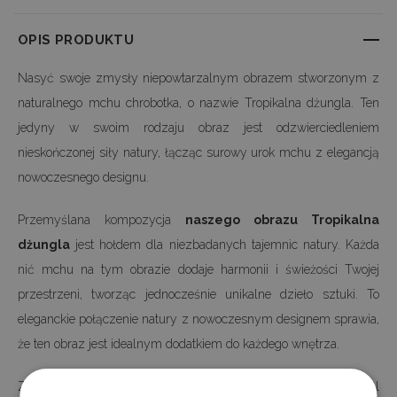
OPIS PRODUKTU
Nasyć swoje zmysły niepowtarzalnym obrazem stworzonym z
naturalnego mchu chrobotka, o nazwie Tropikalna dżungla. Ten
jedyny w swoim rodzaju obraz jest odzwierciedleniem
nieskończonej siły natury, łącząc surowy urok mchu z elegancją
nowoczesnego designu.
Przemyślana kompozycja
naszego obrazu Tropikalna
dżungla
jest hołdem dla niezbadanych tajemnic natury. Każda
nić mchu na tym obrazie dodaje harmonii i świeżości Twojej
przestrzeni, tworząc jednocześnie unikalne dzieło sztuki. To
eleganckie połączenie natury z nowoczesnym designem sprawia,
że ten obraz jest idealnym dodatkiem do każdego wnętrza.
Zanurz się w wyjątkowy klimat jaki oferuje ten obraz. Każdy detal