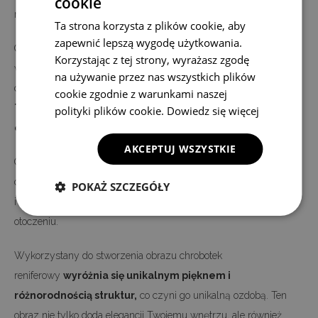
cookie
równowagą.
Ta strona korzysta z plików cookie, aby
zapewnić lepszą wygodę użytkowania.
Obraz Paw jest idealnym dodatkiem do każdego pomieszczenia,
Korzystając z tej strony, wyrażasz zgodę
w którym chcesz poczuć bliskość natury. Czy to sypialnia, salon,
na używanie przez nas wszystkich plików
czy biuro - ten obraz z mchu doskonale uzupełni
estetykę
cookie zgodnie z warunkami naszej
Twojego wnętrza, wprowadzając zielony,
polityki plików cookie.
Dowiedz się więcej
odświeżający
akcent.
AKCEPTUJ WSZYSTKIE
Odkryj naturę w nowoczesnym wydaniu. Wybierz nasz unikalny
obraz Paw z mchu chrobotka, który nie tylko zaprasza do relaksu
POKAŻ SZCZEGÓŁY
i kontemplacji, ale również poprawia jakość powietrza w Twoim
otoczeniu.
Wykorzystany do stworzenia obrazu chrobotek
reniferowy
wyróżnia się unikalnym pięknem i
różnorodnością struktur,
co czyni go unikalną ozdobą. Ten
obraz nie tylko doda elegancji Twojemu wnętrzu, ale również