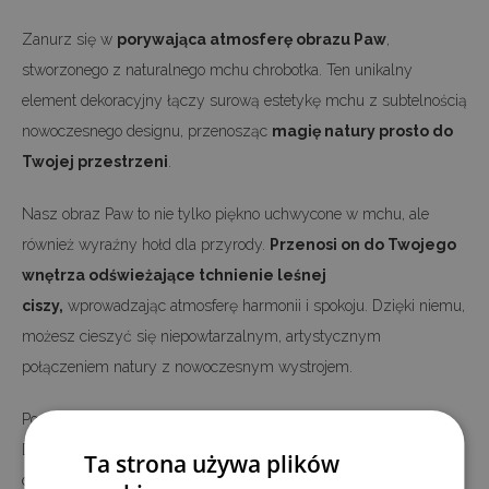
Zanurz się w
porywająca atmosferę obrazu Paw
,
stworzonego z naturalnego mchu chrobotka. Ten unikalny
element dekoracyjny łączy surową estetykę mchu z subtelnością
nowoczesnego designu, przenosząc
magię natury prosto do
Twojej przestrzeni
.
Nasz obraz Paw to nie tylko piękno uchwycone w mchu, ale
również wyraźny hołd dla przyrody.
Przenosi on do Twojego
wnętrza odświeżające tchnienie leśnej
ciszy,
wprowadzając atmosferę harmonii i spokoju. Dzięki niemu,
możesz cieszyć się niepowtarzalnym, artystycznym
połączeniem natury z nowoczesnym wystrojem.
Pozwól, aby Paw otoczyło Cię niepowtarzalnym nastrojem.
Detale i faktury tego zielonego mchu przeniosą Cię do serca
Ta strona używa plików
dzikiego lasu, tworząc przestrzeń wypełnioną spokojem i