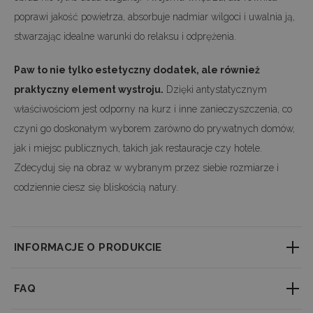
poprawi jakość powietrza, absorbuje nadmiar wilgoci i uwalnia ją,
stwarzając idealne warunki do relaksu i odprężenia.
Paw to nie tylko estetyczny dodatek, ale również
praktyczny element wystroju.
Dzięki antystatycznym
właściwościom jest odporny na kurz i inne zanieczyszczenia, co
czyni go doskonałym wyborem zarówno do prywatnych domów,
jak i miejsc publicznych, takich jak restauracje czy hotele.
Zdecyduj się na obraz w wybranym przez siebie rozmiarze i
codziennie ciesz się bliskością natury.
INFORMACJE O PRODUKCIE
Dodatkowe informacje
FAQ
Nasze unikalne obrazy z mchu chrobotka to prawdziwe dzieła
sztuki, które wprowadzą naturę do Twojego domu lub