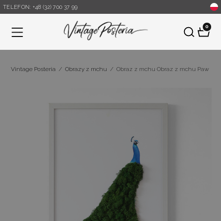
TELEFON: +48 (32) 700 37 99
0
Menu
Vintage Posteria
/
Obrazy z mchu
/
Obraz z mchu Obraz z mchu Paw