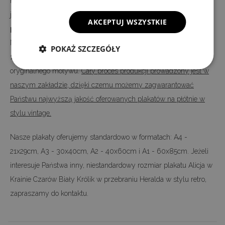
Plakat Alicja w Krainie Czarów Biały Królik w przebraniu Heralda
jest
nadrukowany na wysokiej jakości płótnie, a nie na
AKCEPTUJ WSZYSTKIE
papierze
- jak większość plakatów oferowanych na rynku.
Nadruk wykonany jest w technologii cyfrowej, dzięki czemu w
POKAŻ SZCZEGÓŁY
100 procentach, możemy odwzorować kolory i szczegóły
oryginalnego motywu.
Cały proces produkcji prowadzony jest w
naszym zakładzie, dzięki czemu możemy zagwarantować
Państwu najwyższą jakość oferowanych plakatów na płótnie w
stylu vintage.
Nasze plakaty oferujemy standardowo w formatach: A4 -
21x29cm, A3 - 30x40cm, A2 - 40x60cm i A1 - 60x85cm. Jeżeli
interesuje Państwa inny, niestandardowy rozmiar plakatu Alicja w
Krainie Czarów Biały Królik w przebraniu Heralda w stylu retro,
zapraszamy do kontaktu.