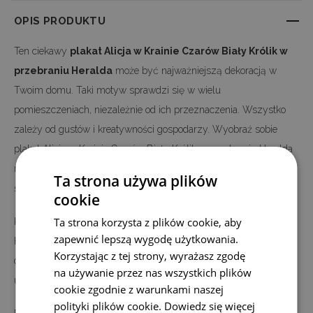
OPIS PRODUKTU
Ten ciekawy
plakat Alicja w Krainie Czarów Biały Królik w
przebraniu Heralda
może być najważniejszą dekoracją w
Twoim domu. Taki motyw sprawdzi się w wielu
pomieszczeniach, niezależnie od ich przeznaczenia. Wszystko
zależy od gustów i kreatywności gospodarzy. Wyobraź sobie
plakat Alicja w Krainie Czarów Biały Królik w przebraniu Heralda
na ścianie Twojego salonu, sypialni czy korytarza. Taka dekoracja
Ta strona używa plików
ściany nada mu interesującego charakteru i klimatu.
cookie
Ta strona korzysta z plików cookie, aby
Kupując plakat Alicja w Krainie Czarów Biały Królik w przebraniu
zapewnić lepszą wygodę użytkowania.
Heralda możesz zdecydować, czy ma on nadać charakter
Korzystając z tej strony, wyrażasz zgodę
dekoracji całego pomieszczenia, czy ma być jedynie ciekawym
na używanie przez nas wszystkich plików
uzupełnieniem wystroju, na który się zdecydowałeś wcześniej.
cookie zgodnie z warunkami naszej
polityki plików cookie.
Dowiedz się więcej