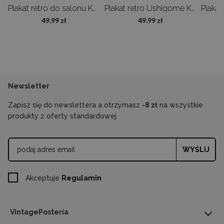
Ptaki Adolphe Millot
Plakat retro do salonu Kwiaty Adolphe Millot
Plakat retro Ushigome Kagurazaka
49.99 zł
49.99 zł
Newsletter
Zapisz się do newslettera a otrzymasz
-8 zł
na wszystkie
produkty z oferty standardowej
WYŚLIJ
Akceptuje
Regulamin
VintagePosteria