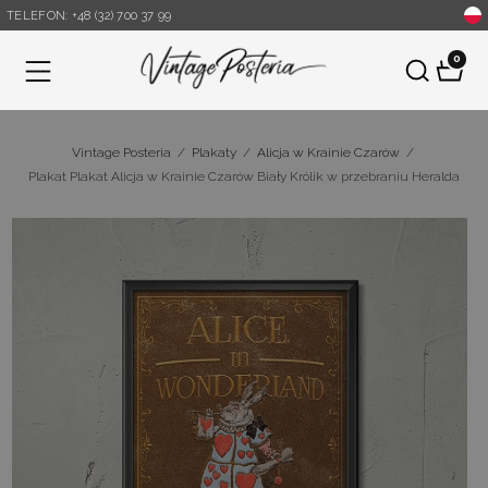
TELEFON: +48 (32) 700 37 99
0
Menu
Vintage Posteria
/
Plakaty
/
Alicja w Krainie Czarów
/
Plakat Plakat Alicja w Krainie Czarów Biały Królik w przebraniu Heralda