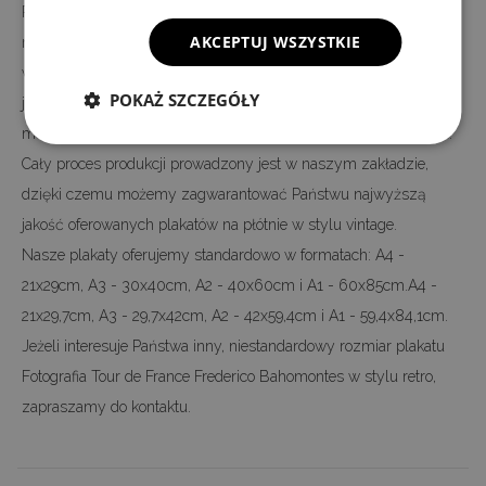
Plakat Fotografia Tour de France Frederico Bahomontes jest
AKCEPTUJ WSZYSTKIE
nadrukowany na wysokiej jakości płótnie, a nie na papierze - jak
większość plakatów oferowanych na rynku. Nadruk wykonany
POKAŻ SZCZEGÓŁY
jest w technologii cyfrowej, dzięki czemu w 100 procentach,
możemy odwzorować kolory i szczegóły oryginalnego motywu.
Cały proces produkcji prowadzony jest w naszym zakładzie,
dzięki czemu możemy zagwarantować Państwu najwyższą
jakość oferowanych plakatów na płótnie w stylu vintage.
Nasze plakaty oferujemy standardowo w formatach: A4 -
21x29cm, A3 - 30x40cm, A2 - 40x60cm i A1 - 60x85cm.A4 -
21x29,7cm, A3 - 29,7x42cm, A2 - 42x59,4cm i A1 - 59,4x84,1cm.
Jeżeli interesuje Państwa inny, niestandardowy rozmiar plakatu
Fotografia Tour de France Frederico Bahomontes w stylu retro,
zapraszamy do kontaktu.