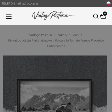
TELEFON: +48 (32) 700 37 99
0
Menu
Vintage Posteria
/
Plakaty
/
Sport
/
Plakat do pokoju Plakat do pokoju Fotografia Tour de France Frederico
Bahomontes