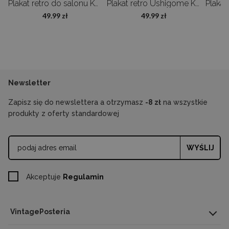
Ptaki Adolphe Millot
Plakat retro do salonu Kwiaty Adolphe Millot
Plakat retro Ushigome Kagurazaka
49.99 zł
49.99 zł
Newsletter
Zapisz się do newslettera a otrzymasz
-8 zł
na wszystkie
produkty z oferty standardowej
WYŚLIJ
Akceptuje
Regulamin
VintagePosteria