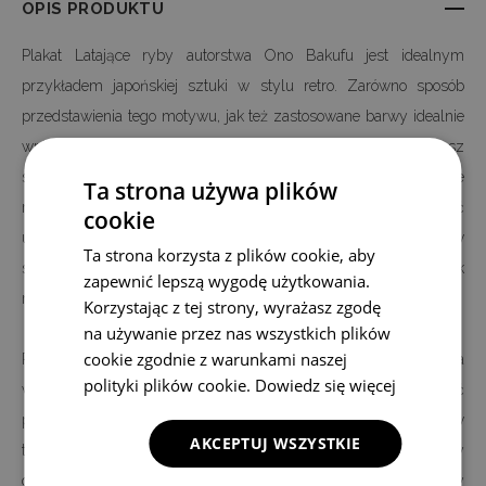
OPIS PRODUKTU
Plakat Latające ryby autorstwa Ono Bakufu jest idealnym
przykładem japońskiej sztuki w stylu retro. Zarówno sposób
przedstawienia tego motywu, jak też zastosowane barwy idealnie
wpisują się w japońską sztukę rysunku. Jeżeli więc interesujesz
się japońską sztuką, polecamy plakat retro z motywem Latające
Ta strona używa plików
ryby autorstwa Ono Bakufu. Ta wyjątkowa dekoracja może zostać
cookie
użyta praktycznie w każdym pomieszczeniu. Plakaty japońskie w
Ta strona korzysta z plików cookie, aby
stylu vintage będą pasowały zarówno do salonu, sypialni, jak
zapewnić lepszą wygodę użytkowania.
również łazienki, a nawet biura.
Korzystając z tej strony, wyrażasz zgodę
na używanie przez nas wszystkich plików
cookie zgodnie z warunkami naszej
Plakat Latające ryby autorstwa Ono Bakufu jest nadrukowany na
polityki plików cookie.
Dowiedz się więcej
wysokiej jakości płótnie, a nie na papierze - jak większość
plakatów oferowanych na rynku. Nadruk wykonany jest w
AKCEPTUJ WSZYSTKIE
technologii cyfrowej, dzięki czemu w 100 procentach, możemy
odwzorować kolory i szczegóły oryginalnego motywu. Cały