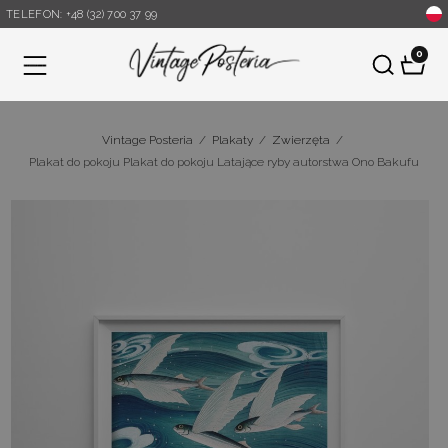
TELEFON: +48 (32) 700 37 99
0
Menu
Vintage Posteria
/
Plakaty
/
Zwierzęta
/
Plakat do pokoju Plakat do pokoju Latające ryby autorstwa Ono Bakufu