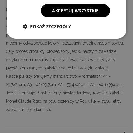
Plakat Monet Claude Road na polu pszenicy w Pourville jest
AKCEPTUJ WSZYSTKIE
nadrukowany na wysokiej jakości płótnie, a nie na papierze - jak
POKAŻ SZCZEGÓŁY
większość plakatów oferowanych na rynku. Nadruk wykonany
jest w technologii cyfrowej, dzięki czemu w 100 procentach,
możemy odwzorować kolory i szczegóły oryginalnego motywu.
Cały proces produkcji prowadzony jest w naszym zakładzie,
dzięki czemu możemy zagwarantować Państwu najwyższą
jakość oferowanych plakatów na płótnie w stylu vintage.
Nasze plakaty oferujemy standardowo w formatach: A4 -
29,7x21cm, A3 - 42x29,7cm, A2 - 59,4x42cm i A1 - 84,1x59,4cm.
Jeżeli interesuje Państwa inny, niestandardowy rozmiar plakatu
Monet Claude Road na polu pszenicy w Pourville w stylu retro,
zapraszamy do kontaktu.