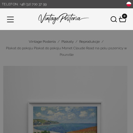
TELEFON: +48 (32) 700 37 99
0
Menu
Vintage Posteria
/
Plakaty
/
Reprodukcje
/
Plakat do pokoju Plakat do pokoju Monet Claude Road na polu pszenicy w
Pourville