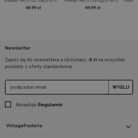
Ptaki Adolphe Millot
Plakat retro do salonu Kwiaty Adolphe Millot
Plakat retro Ushigome Kagurazaka
49.99 zł
49.99 zł
Newsletter
Zapisz się do newslettera a otrzymasz
-8 zł
na wszystkie
produkty z oferty standardowej
WYŚLIJ
Akceptuje
Regulamin
VintagePosteria