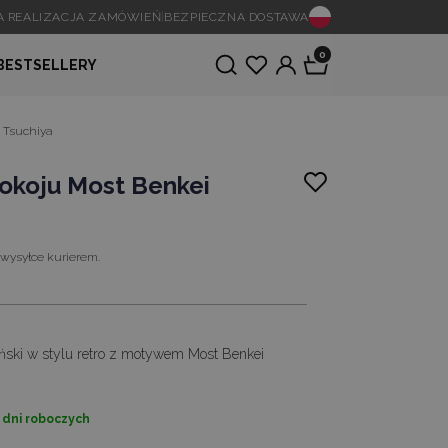
A REALIZACJA ZAMÓWIEŃ
|
BEZPIECZNA DOSTAWA
0
BESTSELLERY
i Tsuchiya
pokoju Most Benkei
 wysyłce kurierem.
ński w stylu retro z motywem Most Benkei
2 dni roboczych