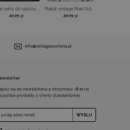
Plakat retro do salonu Kobieta z kotkiem
Plakat vintage Ptaki Adolphe Millot
49.99 zł
49.99 zł
49.99 z
info@vintageposteria.pl
ewsletter
apisz się do newslettera a otrzymasz
-8 zł
na
szystkie produkty z oferty standardowej
WYŚLIJ