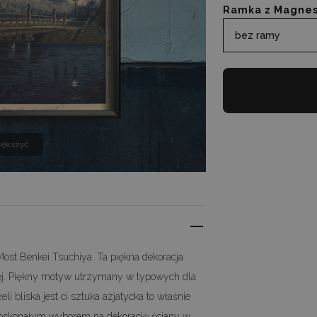
Ramka z Magne
bez ramy
iększyć
ost Benkei Tsuchiya. Ta piękna dekoracja
kiej. Piękny motyw utrzymany w typowych dla
i bliska jest ci sztuka azjatycka to właśnie
e doskonałym wyborem na dekorację ściany w