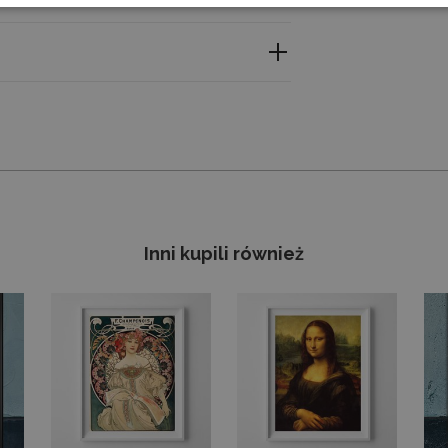
etail with outstanding clarity. Professional large-
n and change the size - don’t hesitate to drop us a
acji znajdziesz przy produkcie, a my dokładamy
yny. Szczegóły znajdziesz w zakładce „Prawo
Inni kupili również
iar – napisz do nas, a przygotujemy ofertę