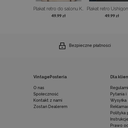
Plakat vintage Ptaki Adolphe Millot
Plakat retro do salonu Kwiaty Adolphe Millot
9.99 zł
49.99 zł
49.99 zł
Bezpieczne płatności
VintagePosteria
Dla klie
O nas
Regulami
Społeczność
Pytania 
Kontakt z nami
Wysyłka
Zostań Dealerem
Reklamac
Polityka
Instrukc
Prawo o