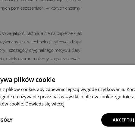
 innych pomieszczeniach, w których chcemy
kiej jakości płótnie, a nie na papierze - jak
konany jest w technologii cyfrowej, dzięki
y i szczegóły oryginalnego motywu. Cały
dzie, dzięki czemu możemy zagwarantować
łótnie w stylu vintage.
A4 - 21x29,7cm, A3 - 29,7x42cm, A2 -
żywa plików cookie
stwa inny, niestandardowy rozmiar plakatu
a z plików cookie, aby zapewnić lepszą wygodę użytkowania. Korzy
kontaktu.
 zgodę na używanie przez nas wszystkich plików cookie zgodnie 
lików cookie.
Dowiedz się więcej
EGÓŁY
AKCEPTUJ