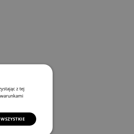
stając z tej
z warunkami
 WSZYSTKIE