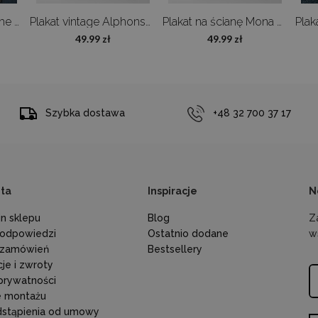
Plakat retro Ushigome Kagurazaka
Plakat vintage Alphonse Mucha Poster Réverie
Plakat na ścianę Mona Lisa Da Vinci
49.99 zł
49.99 zł
Szybka dostawa
+48 32 700 37 17
nta
Inspiracje
N
n sklepu
Blog
Z
i odpowiedzi
Ostatnio dodane
w
 zamówień
Bestsellery
je i zwroty
 prywatności
je montażu
dstąpienia od umowy