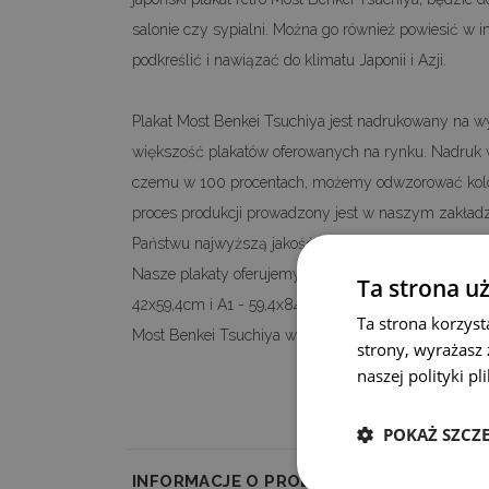
salonie czy sypialni. Można go również powiesić w
podkreślić i nawiązać do klimatu Japonii i Azji.
Plakat Most Benkei Tsuchiya jest nadrukowany na wyso
większość plakatów oferowanych na rynku. Nadruk wy
czemu w 100 procentach, możemy odwzorować kolor
proces produkcji prowadzony jest w naszym zakła
Państwu najwyższą jakość oferowanych plakatów na p
Nasze plakaty oferujemy standardowo w formatach: 
Ta strona u
42x59,4cm i A1 - 59,4x84,1cm. Jeżeli interesuje Pań
Ta strona korzyst
Most Benkei Tsuchiya w stylu retro, zapraszamy do 
strony, wyrażasz
naszej polityki p
POKAŻ SZCZ
INFORMACJE O PRODUKCIE