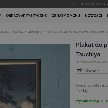
14 DNI NA ZWROT
|
SZYBK
Y
OBRAZY ARTYSTYCZNE
OBRAZY Z MCHU
NOWOŚCI
osteria
/
Plakaty
/
Japońskie
/
Plakat do pokoju Plakat do pokoju Most Benke
Plakat do 
Tsuchiya
Darmowa dostawa
przy
zł
Dostępny
Polecamy plakat japo
Tsuchiya.
Wysyłka w ciągu 1 - 