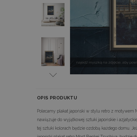
najedź myszką na zdjęcie, aby pow
OPIS PRODUKTU
Polecamy plakat japoński w stylu retro z motywem M
nawiązuje do wyjątkowej sztuki japońskie i azjatyc
tej sztuki kolorach będzie ozdobą każdego domu. Jeżel
japoński plakat retro Most Benkei Tsuchiya, będzi