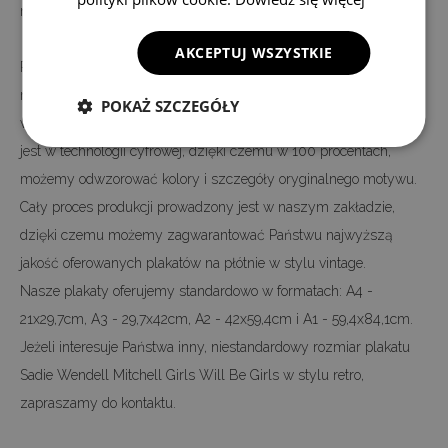
nastolatki, która interesuje się tematem mody.
AKCEPTUJ WSZYSTKIE
Plakat Sadie Wendell Mitchell Girls Will Be Girls jest
nadrukowany na wysokiej jakości płótnie, a nie na papierze - jak
POKAŻ SZCZEGÓŁY
większość plakatów oferowanych na rynku. Nadruk wykonany
jest w technologii cyfrowej, dzięki czemu w 100 procentach,
możemy odwzorować kolory i szczegóły oryginalnego motywu.
Cały proces produkcji prowadzony jest w naszym zakładzie,
dzięki czemu możemy zagwarantować Państwu najwyższą
jakość oferowanych plakatów na płótnie w stylu vintage.
Nasze plakaty oferujemy standardowo w formatach: A4 -
21x29,7cm, A3 - 29,7x42cm, A2 - 42x59,4cm i A1 - 59,4x84,1cm.
Jeżeli interesuje Państwa inny, niestandardowy rozmiar plakatu
Sadie Wendell Mitchell Girls Will Be Girls w stylu retro,
zapraszamy do kontaktu.