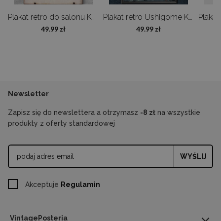
Ptaki Adolphe Millot
Plakat retro do salonu Kwiaty Adolphe Millot
Plakat retro Ushigome Kagurazaka
49.99 zł
49.99 zł
Newsletter
Zapisz się do newslettera a otrzymasz
-8 zł
na wszystkie
produkty z oferty standardowej
WYŚLIJ
Akceptuje
Regulamin
VintagePosteria