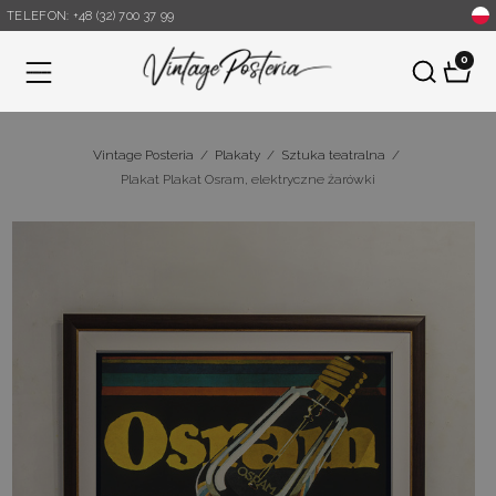
TELEFON: +48 (32) 700 37 99
0
Menu
Vintage Posteria
/
Plakaty
/
Sztuka teatralna
/
Plakat Plakat Osram, elektryczne żarówki