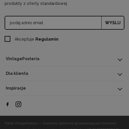
produkty z oferty standardowej
WYŚLIJ
Akceptuje
Regulamin
VintagePosteria
Dla klienta
Inspiracje
©2026 VintagePosteria — Zawartość platformy sprzedażowej jest chroniona