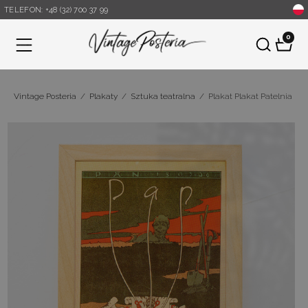
TELEFON: +48 (32) 700 37 99
0
Menu
Vintage Posteria
/
Plakaty
/
Sztuka teatralna
/
Plakat Plakat Patelnia