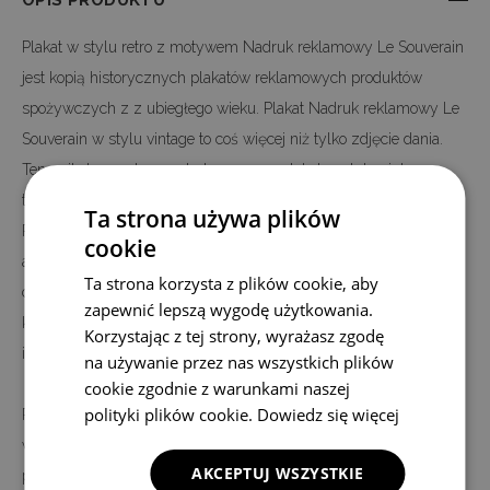
OPIS PRODUKTU
Plakat w stylu retro z motywem Nadruk reklamowy Le Souverain
jest kopią historycznych plakatów reklamowych produktów
spożywczych z z ubiegłego wieku. Plakat Nadruk reklamowy Le
Souverain w stylu vintage to coś więcej niż tylko zdjęcie dania.
Ten unikalny motyw nadrukowany na plakat w stylu vintage,
tworzy ciekawą dekoracją pokoju.
Ta strona używa plików
Plakat Nadruk reklamowy Le Souverain idealnie pasuje do tego,
cookie
aby dekorować nim kuchnię lub jadalnie w naszym domu. Jeżeli
Ta strona korzysta z plików cookie, aby
charakter tych pomieszczeń jest utrzymany w stylach
zapewnić lepszą wygodę użytkowania.
klasycznym lub vintage czy retro, to ten plakat kulinarny będzie
Korzystając z tej strony, wyrażasz zgodę
idealnie tam pasował.
na używanie przez nas wszystkich plików
cookie zgodnie z warunkami naszej
polityki plików cookie.
Dowiedz się więcej
Plakat Nadruk reklamowy Le Souverain jest nadrukowany na
wysokiej jakości płótnie, a nie na papierze - jak większość
AKCEPTUJ WSZYSTKIE
plakatów oferowanych na rynku. Nadruk wykonany jest w