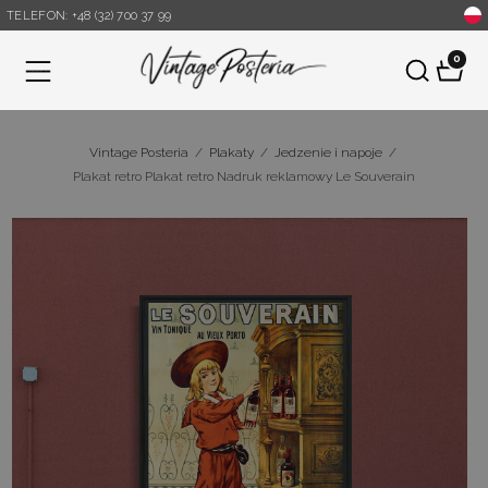
TELEFON: +48 (32) 700 37 99
0
Menu
Vintage Posteria
/
Plakaty
/
Jedzenie i napoje
/
Plakat retro Plakat retro Nadruk reklamowy Le Souverain