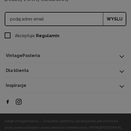
WYŚLIJ
Akceptuje
Regulamin
VintagePosteria
Dla klienta
Inspiracje
©2026 VintagePosteria — Zawartość platformy sprzedażowej jest chroniona
przez prawo autorskie i prawo własności intelektualnej.
VINTAGEPOSTERIA.PL,