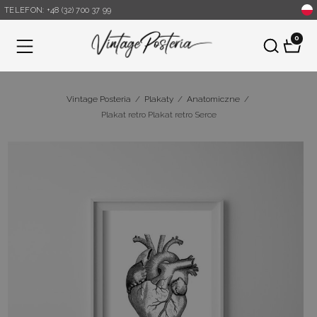
TELEFON: +48 (32) 700 37 99
0
Menu
Vintage Posteria
/
Plakaty
/
Anatomiczne
/
Plakat retro Plakat retro Serce