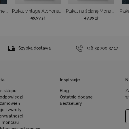
Plakat retro Ushigome Kagurazaka
Plakat vintage Alphonse Mucha Poster Réverie
Plakat na ścianę Mona Lisa Da Vinci
49.99 zł
49.99 zł
Szybka dostawa
+48 32 700 37 17
nta
Inspiracje
N
n sklepu
Blog
Z
i odpowiedzi
Ostatnio dodane
w
 zamówień
Bestsellery
je i zwroty
 prywatności
je montażu
dstąpienia od umowy