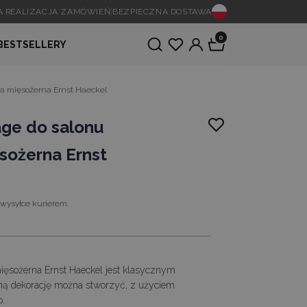
A REALIZACJA ZAMÓWIEŃ
|
BEZPIECZNA DOSTAWA
0
BESTSELLERY
ina mięsożerna Ernst Haeckel
age do salonu
sożerna Ernst
 wysyłce kurierem.
 mięsożerna Ernst Haeckel jest klasycznym
kną dekorację można stworzyć, z użyciem
.