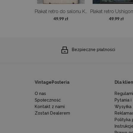
Plakat vintage Ptaki Adolphe Millot
Plakat retro do salonu Kwiaty Adolphe Millot
9.99 zł
49.99 zł
49.99 zł
Bezpieczne płatności
VintagePosteria
Dla klie
O nas
Regulami
Społeczność
Pytania 
Kontakt z nami
Wysyłka
Zostań Dealerem
Reklamac
Polityka
Instrukc
Prawo o