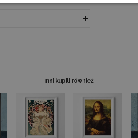
etail with outstanding clarity. Professional large-
n and change the size - don’t hesitate to drop us a
acji znajdziesz przy produkcie, a my dokładamy
yny. Szczegóły znajdziesz w zakładce „Prawo
Inni kupili również
iar – napisz do nas, a przygotujemy ofertę