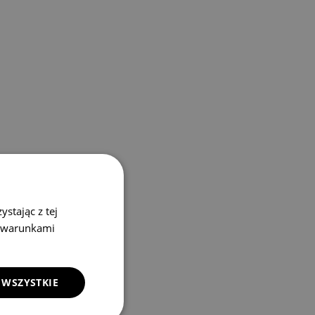
stając z tej
z warunkami
 WSZYSTKIE