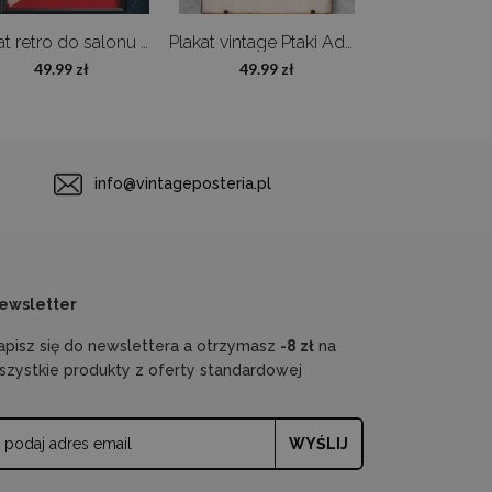
Plakat retro do salonu Kobieta z kotkiem
Plakat vintage Ptaki Adolphe Millot
49.99 zł
49.99 zł
49.99 z
info@vintageposteria.pl
ewsletter
apisz się do newslettera a otrzymasz
-8 zł
na
szystkie produkty z oferty standardowej
WYŚLIJ