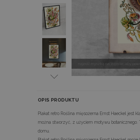
najedź myszką na zdjęcie, aby pow
OPIS PRODUKTU
Plakat retro Roślina mięsożerna Ernst Haeckel jest 
można stworzyć, z użyciem motywu botanicznego. Ta
domu.
Plakat retro Roślina mięsożerna Ernst Haeckel może