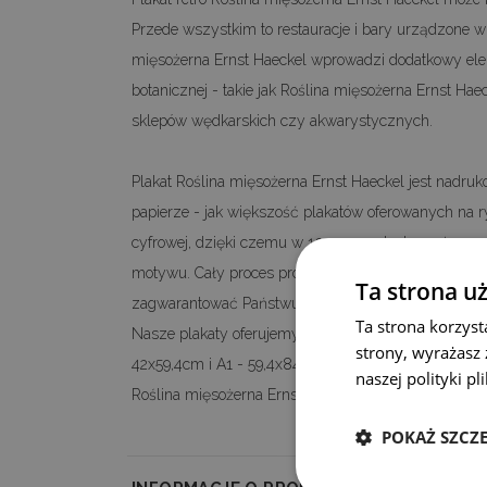
Przede wszystkim to restauracje i bary urządzone 
mięsożerna Ernst Haeckel wprowadzi dodatkowy elem
botanicznej - takie jak Roślina mięsożerna Ernst Ha
sklepów wędkarskich czy akwarystycznych.
Plakat Roślina mięsożerna Ernst Haeckel jest nadruko
papierze - jak większość plakatów oferowanych na r
cyfrowej, dzięki czemu w 100 procentach, możemy 
motywu. Cały proces produkcji prowadzony jest w
Ta strona u
zagwarantować Państwu najwyższą jakość oferowanyc
Ta strona korzyst
Nasze plakaty oferujemy standardowo w formatach: 
strony, wyrażasz
42x59,4cm i A1 - 59,4x84,1cm. Jeżeli interesuje Pań
naszej polityki p
Roślina mięsożerna Ernst Haeckel w stylu retro, zap
POKAŻ SZCZ