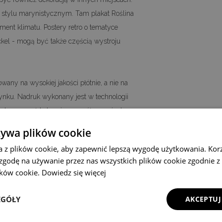
w stylu marynistycznym. Tam plakat Roślina
ent klimatu. Postery retro o tematyce
eckel - mogą być także częścią wystroju
wany na wysokiej jakości płótnie, a nie na
ynku. Nadruk wykonany jest w technologii
odwzorować kolory i szczegóły oryginalnego
 naszym zakładzie, dzięki czemu możemy
żywa plików cookie
h plakatów na płótnie w stylu vintage.
a z plików cookie, aby zapewnić lepszą wygodę użytkowania. Korzy
A4 - 21x29,7cm, A3 - 29,7x42cm, A2 -
 zgodę na używanie przez nas wszystkich plików cookie zgodnie 
stwa inny, niestandardowy rozmiar plakatu
lików cookie.
Dowiedz się więcej
raszamy do kontaktu.
EGÓŁY
AKCEPTUJ