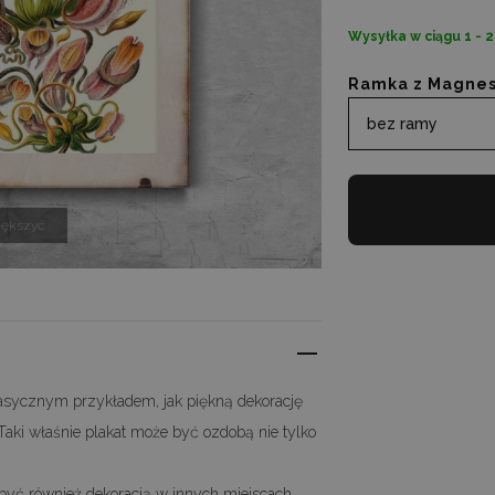
Wysyłka w ciągu 1 - 
Ramka z Magne
bez ramy
iększyć
klasycznym przykładem, jak piękną dekorację
ki właśnie plakat może być ozdobą nie tylko
 być również dekoracją w innych miejscach.