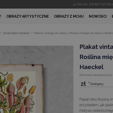
14 DNI NA ZWROT
|
SZYBK
Y
OBRAZY ARTYSTYCZNE
OBRAZY Z MCHU
NOWOŚCI
/
Zwierzęta morskie
/
Plakat vintage do salonu Plakat vintage do salonu Rośl
Plakat vint
Roślina mię
Haeckel
Darmowa dostawa
przy
zł
Dostępny
Plakat retro Roślina
przykładem, jak pię
motywu botanicznego