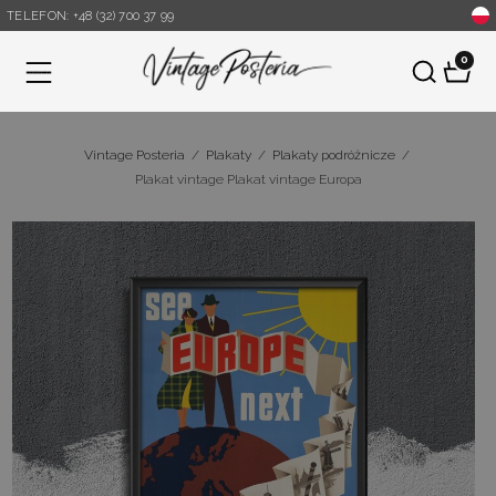
TELEFON: +48 (32) 700 37 99
0
Menu
Vintage Posteria
/
Plakaty
/
Plakaty podróżnicze
/
Plakat vintage Plakat vintage Europa