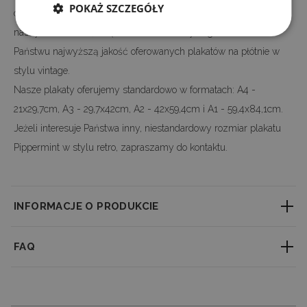
POKAŻ SZCZEGÓŁY
oryginalnego motywu. Cały proces produkcji prowadzony jest w
naszym zakładzie, dzięki czemu możemy zagwarantować
Państwu najwyższą jakość oferowanych plakatów na płótnie w
stylu vintage.
Nasze plakaty oferujemy standardowo w formatach: A4 -
21x29,7cm, A3 - 29,7x42cm, A2 - 42x59,4cm i A1 - 59,4x84,1cm.
Jeżeli interesuje Państwa inny, niestandardowy rozmiar plakatu
Pippermint w stylu retro, zapraszamy do kontaktu.
INFORMACJE O PRODUKCIE
Little textured material which consistently reproduces fine detail with
FAQ
outstanding clarity. Professional large-format printing ensures a perfect
clarity & depth of colors.
Jaki jest czas realizacji zamówienia?
We accept custom orders! It is possible to modify the design and change
Każde zamówienie realizujemy indywidualnie. Czas realizacji
the size - don’t hesitate to drop us a message with your request!