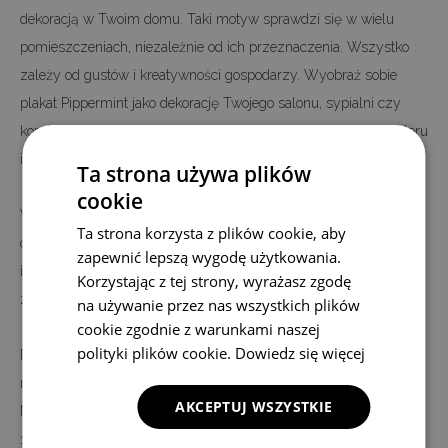
dekoracją w Twoim domu. Taki motyw sprawdzi się w wielu
pomieszczeniach, niezależnie od ich przeznaczenia. Wszystko
zależy od gustów i kreatywności gospodarzy. Wyobraź sobie
plakat Pippermint jako dekorację Twojego salonu, sypialni czy
korytarza. Taka ozdoba ściany nada mu interesującego charakteru
i wyglądu.
Ta strona używa plików
cookie
Wybierając plakat Pippermint możesz wybrać, czy ma on nadać
Ta strona korzysta z plików cookie, aby
charakter wystroju całego pomieszczenia, czy ma być tylko
zapewnić lepszą wygodę użytkowania.
interesującym uzupełnieniem wystroju, na który się
Korzystając z tej strony, wyrażasz zgodę
zdecydowałeś wcześniej.
na używanie przez nas wszystkich plików
cookie zgodnie z warunkami naszej
polityki plików cookie.
Dowiedz się więcej
Plakat Pippermint jest nadrukowany na wysokiej jakości płótnie, a
nie na papierze - jak większość plakatów oferowanych na rynku.
AKCEPTUJ WSZYSTKIE
Nadruk wykonany jest w technologii cyfrowej, dzięki czemu w
100 procentach, możemy odwzorować kolory i szczegóły