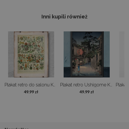
znajdziesz przy produkcie, a my dokładamy wszelkich starań, aby
Wymiary plakatów i
ramek
(opcjonalnie):
wysłać je jak najszybciej.
A4 - 21x29,7 cm -
21 cm
Inni kupili również
Czy mogę zwrócić produkt?
A3 - 29,7x42 cm -
30,5
A1 - 59,4x84,1 cm -
61 cm
Tak, masz 14 dni na zwrot zamówienia bez podania przyczyny. Szczegóły
znajdziesz w zakładce „Prawo odstąpienia od umowy”.
Galeria produktu
Czy oferujecie zamówienia na wymiar?
Oczywiście! Możemy zmodyfikować projekt lub zmienić wymiar – napisz
do nas, a przygotujemy ofertę dopasowaną do Twoich potrzeb.
Ptaki Adolphe Millot
Plakat retro do salonu Kwiaty Adolphe Millot
Plakat retro Ushigome Kagurazaka
49.99 zł
49.99 zł