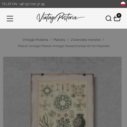
TELEFON: +48 (32) 700 37 99
0
Menu
Vintage Posteria
/
Plakaty
/
Zwierzęta morskie
/
Plakat vintage Plakat vintage Xexactinellae Ernst Haeckel