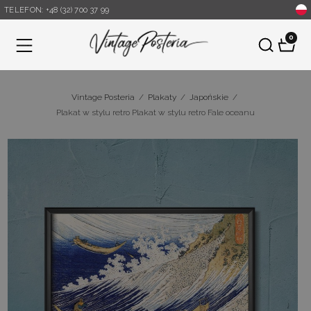
TELEFON: +48 (32) 700 37 99
0
Menu
Vintage Posteria
/
Plakaty
/
Japońskie
/
Plakat w stylu retro Plakat w stylu retro Fale oceanu