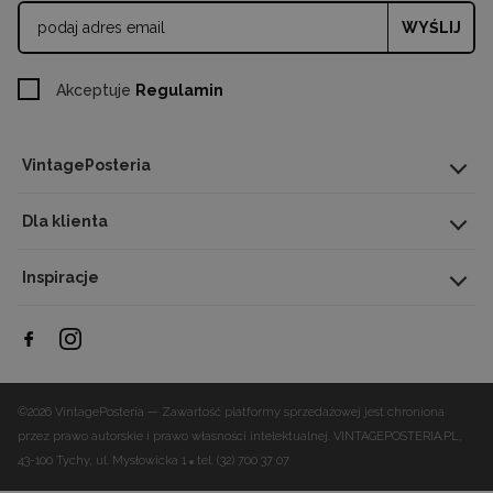
WYŚLIJ
Akceptuje
Regulamin
VintagePosteria
Dla klienta
Inspiracje
©2026 VintagePosteria — Zawartość platformy sprzedażowej jest chroniona
przez prawo autorskie i prawo własności intelektualnej.
VINTAGEPOSTERIA.PL,
43-100 Tychy, ul. Mysłowicka 1
tel. (32) 700 37 07