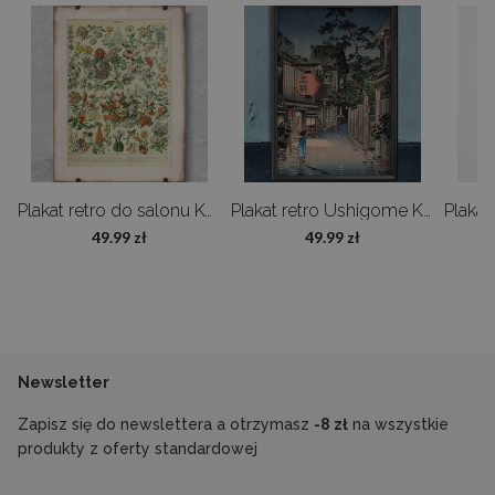
znajdziesz w zakładce „Prawo odstąpienia od umowy”.
Galeria produktu
Czy oferujecie zamówienia na wymiar?
Oczywiście! Możemy zmodyfikować projekt lub zmienić wymiar – napisz
do nas, a przygotujemy ofertę dopasowaną do Twoich potrzeb.
Ptaki Adolphe Millot
Plakat retro do salonu Kwiaty Adolphe Millot
Plakat retro Ushigome Kagurazaka
49.99 zł
49.99 zł
Newsletter
Zapisz się do newslettera a otrzymasz
-8 zł
na wszystkie
produkty z oferty standardowej