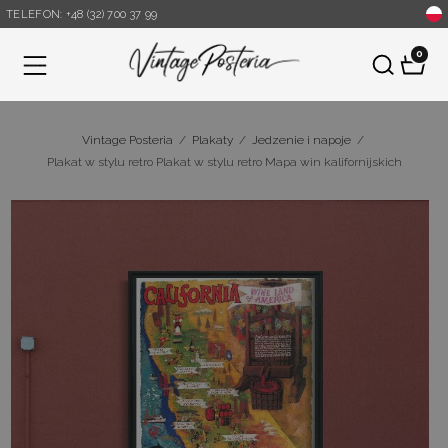
TELEFON: +48 (32) 700 37 99
0
Menu
Vintage Posteria
/
Plakaty
/
Jedzenie i napoje
/
Plakat w stylu retro Plakat w stylu retro Mapa win kalifornijskich