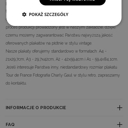
plakatów oferowanych na rynku. Nadruk wykonany jest w
technologii cyfrowej, dzięki czemu w 100 procentach, możemy
POKAŻ SZCZEGÓŁY
odwzorować kolory i szczegóły oryginalnego motywu. Cały
proces produkcji prowadzony jest w naszym zakładzie, dzięki
czemu możemy zagwarantować Państwu najwyższą jakość
oferowanych plakatów na płótnie w stylu vintage.
Nasze plakaty oferujemy standardowo w formatach: A4 -
21x29,7cm, A3 - 29,7x42cm, A2 - 42x59,4cm i A1 - 59,4x84,1cm.
Jeżeli interesuje Państwa inny, niestandardowy rozmiar plakatu
Tour de France Fotografia Charly Gaul w stylu retro, zapraszamy
do kontaktu.
INFORMACJE O PRODUKCIE
--------------------------------------------------
FAQ