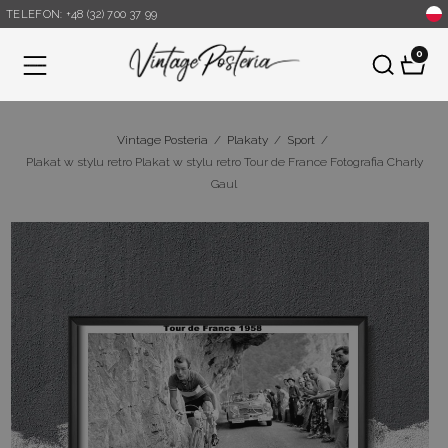
TELEFON: +48 (32) 700 37 99
0
Menu
Vintage Posteria
/
Plakaty
/
Sport
/
Plakat w stylu retro Plakat w stylu retro Tour de France Fotografia Charly
Gaul