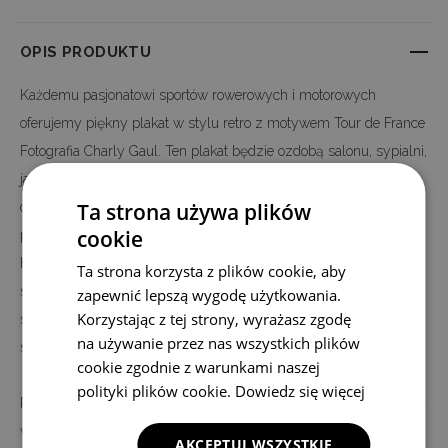
OPIS PRODUKTU
Każdemu pasjonatowi sportów rowerowych i motorowych
oferujemy piękny plakat w stylu retro z motywem Tour de France
Fotografia Charly Gaul. Ten plakat będzie ozdobą salonu, sypialni,
jak też korytarza. Jeżeli dziecko jest fanem sportów rowerowych
Ta strona używa plików
czy motorowych, ten plakat może być dekoracją również w jego
cookie
pokoju. Nic też nie stoi na przeszkodzie, aby zaznaczyć swoje
hobby wieszając plakat Tour de France Fotografia Charly Gaul w
Ta strona korzysta z plików cookie, aby
swoim gabinecie. Plakat Tour de France Fotografia Charly Gaul w
zapewnić lepszą wygodę użytkowania.
Korzystając z tej strony, wyrażasz zgodę
stylu vintage to także doskonała dekoracje na wystrój w klubach
na używanie przez nas wszystkich plików
sportowych.
cookie zgodnie z warunkami naszej
polityki plików cookie.
Dowiedz się więcej
Plakat Tour de France Fotografia Charly Gaul jest nadrukowany na
wysokiej jakości płótnie, a nie na papierze - jak większość
AKCEPTUJ WSZYSTKIE