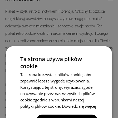
OPIS PRODUKTU
Plakat w stylu retro z motywem Florencja, Włochy to ozdoba,
dzięki której prawdziwi hobbyści wypraw mogą urozmaicić
dekorację swojego mieszkania i zanaczyć swoje hobby. Ten
plakat retro będzie idealnym urozmaiceniem wystroju Twojego
domu. Jeżeli zaprezentowane na plakacie miejsce ma dla Ciebie
wyjątkowe znaczenie, to tym bardziej powinieneś wybrać właśnie
tę dekorację. Wyobraź sobie motyw Florencja, Włochy w swoim
Ta strona używa plików
pokoju. Nie tylko ozdobi wystrój, ale nada mu też całkiem nowego
cookie
klimatu.
Ta strona korzysta z plików cookie, aby
zapewnić lepszą wygodę użytkowania.
Plakat Florencja, Włochy jest nadrukowany na wysokiej jakości
Korzystając z tej strony, wyrażasz zgodę
płótnie, a nie na papierze - jak większość plakatów oferowanych
na używanie przez nas wszystkich plików
cookie zgodnie z warunkami naszej
na rynku. Nadruk wykonany jest w technologii cyfrowej, dzięki
polityki plików cookie.
Dowiedz się więcej
czemu w 100 procentach, możemy odwzorować kolory i
szczegóły oryginalnego motywu. Cały proces produkcji