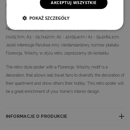
AKCEPTUJ WSZYSTKIE
prowadzony jest w naszym zakładzie, dzięki czemu możemy
zagwarantować Państwu najwyższą jakość oferowanych
POKAŻ SZCZEGÓŁY
plakatów na płótnie w stylu vintage.
Nasze plakaty oferujemy standardowo w formatach: A4 -
21x29,7cm, A3 - 29,7x42cm, A2 - 42x59,4cm i A1 - 59,4x84,1cm.
Jeżeli interesuje Państwa inny, niestandardowy rozmiar plakatu
Florencja, Włochy w stylu retro, zapraszamy do kontaktu.
The retro-style poster with a Florencja, Włochy motif is a
decoration, that allows real travel fans to diversify the decoration of
their apartment and show others their hobby. This retro poster will
be a great enrichment of your home's interior design.
INFORMACJE O PRODUKCIE
Little textured material which consistently reproduces fine detail with