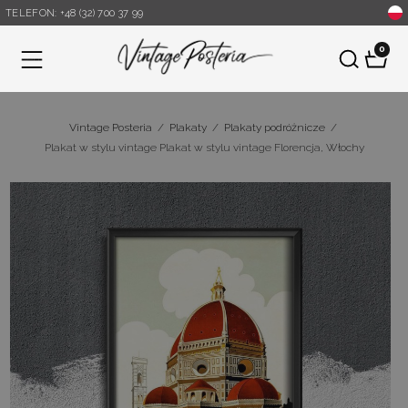
TELEFON: +48 (32) 700 37 99
0
Menu
Vintage Posteria
/
Plakaty
/
Plakaty podróżnicze
/
Plakat w stylu vintage Plakat w stylu vintage Florencja, Włochy