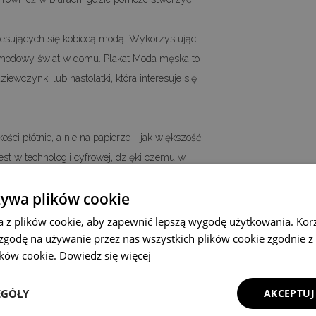
teresujących się kobiecą modą. Wykorzystując
 modowy świat w domu. Plakat Moda męska to
ewczynki lub nastolatki, która interesuje się
ści płótnie, a nie na papierze - jak większość
st w technologii cyfrowej, dzięki czemu w
góły oryginalnego motywu. Cały proces
żywa plików cookie
zięki czemu możemy zagwarantować Państwu
 stylu vintage.
a z plików cookie, aby zapewnić lepszą wygodę użytkowania. Korzy
A4 - 21x29,7cm, A3 - 29,7x42cm, A2 -
 zgodę na używanie przez nas wszystkich plików cookie zgodnie 
lików cookie.
Dowiedz się więcej
stwa inny, niestandardowy rozmiar plakatu
EGÓŁY
AKCEPTUJ