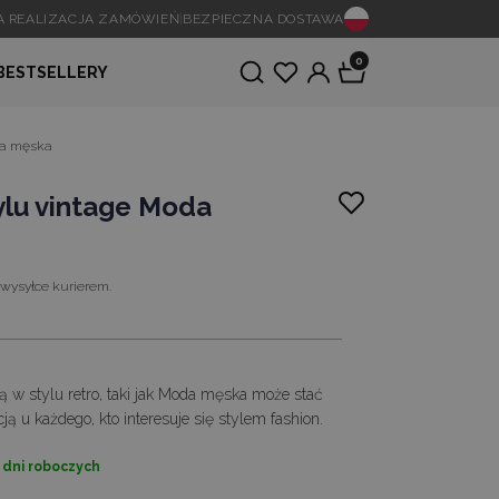
A REALIZACJA ZAMÓWIEŃ
|
BEZPIECZNA DOSTAWA
0
BESTSELLERY
oda męska
ylu vintage Moda
 wysyłce kurierem.
ą w stylu retro, taki jak Moda męska może stać
ją u każdego, kto interesuje się stylem fashion.
2 dni roboczych