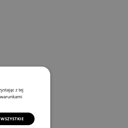
stając z tej
z warunkami
 WSZYSTKIE