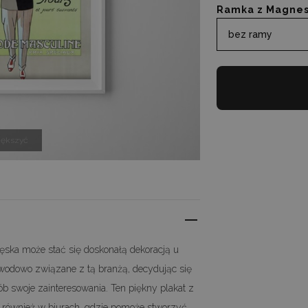
Ramka z Magne
bez ramy
iększyć
męska może stać się doskonałą dekoracją u
zawodowo związane z tą branżą, decydując się
b swoje zainteresowania. Ten piękny plakat z
le również w biurach, gdzie pomoże stworzyć