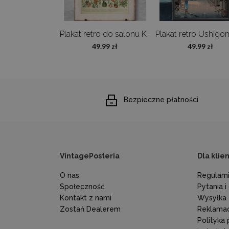
Plakat vintage Ptaki Adolphe Millot
Plakat retro do salonu Kwiaty Adolphe Millot
9.99 zł
49.99 zł
49.99 zł
Bezpieczne płatności
VintagePosteria
Dla klie
O nas
Regulami
Społeczność
Pytania 
Kontakt z nami
Wysyłka
Zostań Dealerem
Reklamac
Polityka