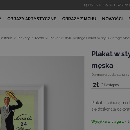
14 DNI NA ZWROT
|
SZYBK
Y
OBRAZY ARTYSTYCZNE
OBRAZY Z MCHU
NOWOŚCI
Posteria
/
Plakaty
/
Moda
/
Plakat w stylu vintage Plakat w stylu vintage M
Plakat w st
męska
Darmowa dostawa
przy
zł
Dostępny
Plakat z kobiecą mod
się doskonałą dekorac
Wysyłka w ciągu 1 - 