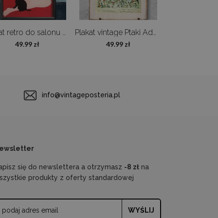
Plakat retro do salonu Kobieta z kotkiem
Plakat vintage Ptaki Adolphe Millot
49.99 zł
49.99 zł
49.99 z
info@vintageposteria.pl
ewsletter
apisz się do newslettera a otrzymasz
-8 zł
na
szystkie produkty z oferty standardowej
WYŚLIJ