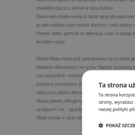
charakterystyczny klimat w stylu fashion.
Plakat retro Moda męska to także opcja dla osób in
go jako ozdobę ścian można stworzyć swój własny
również dobry pomysł na dekorację ścian w pokoju dzi
tematem mody.
Plakat Moda męska jest nadrukowany na wysokiej jako
plakatów oferowanych na rynku. Nadruk wykonany je
100 procentach, możemy odwzorować kolory i szcze
Ta strona u
produkcji prowadzony jest w naszym zakładzie, d
najwyższą jakość oferowanych plakatów na płótnie w
Ta strona korzyst
Nasze plakaty oferujemy standardowo w formatach: 
strony, wyrażasz
naszej polityki p
42x59,4cm i A1 - 59,4x84,1cm. Jeżeli interesuje Pań
Moda męska w stylu retro, zapraszamy do kontaktu.
POKAŻ SZCZ