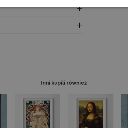
etail with outstanding clarity. Professional large-
n and change the size - don’t hesitate to drop us a
acji znajdziesz przy produkcie, a my dokładamy
yny. Szczegóły znajdziesz w zakładce „Prawo
Inni kupili również
iar – napisz do nas, a przygotujemy ofertę