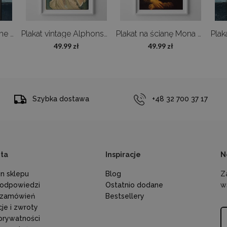
Plakat retro Ushigome Kagurazaka
Plakat vintage Alphonse Mucha Poster Réverie
Plakat na ścianę Mona Lisa Da Vinci
49.99 zł
49.99 zł
Szybka dostawa
+48 32 700 37 17
nta
Inspiracje
N
n sklepu
Blog
Z
i odpowiedzi
Ostatnio dodane
w
 zamówień
Bestsellery
je i zwroty
 prywatności