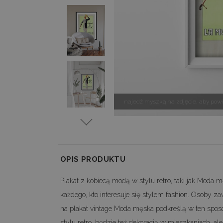
najedź myszką na zdjęcie, aby pow
OPIS PRODUKTU
Plakat z kobiecą modą w stylu retro, taki jak Moda 
każdego, kto interesuje się stylem fashion. Osoby 
na plakat vintage Moda męska podkreślą w ten sposó
stylu retro, będzie też dekoracją w mieszkaniach, a