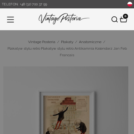
TELEFON: +48 (32) 700 37 99
0
Menu
Vintage Posteria
/
Plakaty
/
Anatomiczne
/
Plakatyw stylu retro Plakatyw stylu retro Antikamnia Kalendarz Jan Feb
Francais