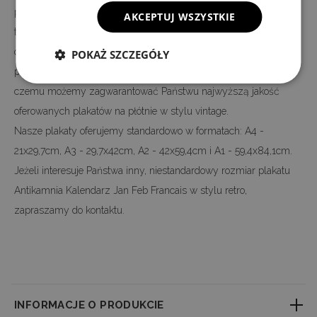
plakatów oferowanych na rynku. Nadruk wykonany jest w
AKCEPTUJ WSZYSTKIE
technologii cyfrowej, dzięki czemu w 100 procentach, możemy
odwzorować kolory i szczegóły oryginalnego motywu. Cały
POKAŻ SZCZEGÓŁY
proces produkcji prowadzony jest w naszym zakładzie, dzięki
czemu możemy zagwarantować Państwu najwyższą jakość
oferowanych plakatów na płótnie w stylu vintage.
Nasze plakaty oferujemy standardowo w formatach: A4 -
21x29,7cm, A3 - 29,7x42cm, A2 - 42x59,4cm i A1 - 59,4x84,1cm.
Jeżeli interesuje Państwa inny, niestandardowy rozmiar plakatu
Antikamnia Kalendarz Jan Feb Francais w stylu retro,
zapraszamy do kontaktu.
INFORMACJE O PRODUKCIE