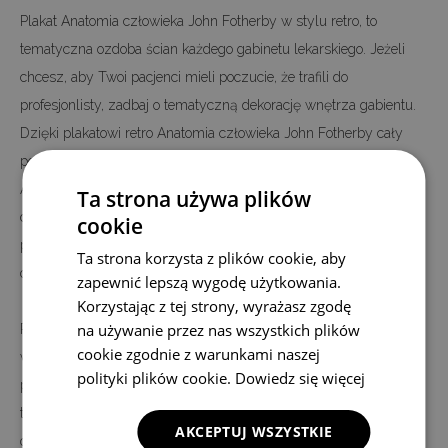
Plakat Anatomia człowieka John Fotherby w stylu retro, to
tematyczna ozdoba ścian każdego gabinetu lekarskiego. Jeżeli
chcesz, aby Twoi pacjenci mieli poczucie, że trafili do
profesjonlisty, zadbaj o tematyczną dekorację wnętrza gabientu.
Dzięki plakatowi retro Anatomia człowieka John Fotherby cały
pokój zyska tematycznego wyglądu.
Aranżacja gabinetu lekarskiego ma równie istotne znaczenie co
Ta strona używa plików
doświadczenie lekarza. Dzięki dekoracjom w stylu retro, takim jak
cookie
poster Anatomia człowieka John Fotherby, można z pewnością
Ta strona korzysta z plików cookie, aby
osiągnąć taki właśnie efekt.
zapewnić lepszą wygodę użytkowania.
Korzystając z tej strony, wyrażasz zgodę
na używanie przez nas wszystkich plików
Plakat Anatomia człowieka John Fotherby jest nadrukowany na
cookie zgodnie z warunkami naszej
wysokiej jakości płótnie, a nie na papierze - jak większość
polityki plików cookie.
Dowiedz się więcej
plakatów oferowanych na rynku. Nadruk wykonany jest w
technologii cyfrowej, dzięki czemu w 100 procentach, możemy
AKCEPTUJ WSZYSTKIE
odwzorować kolory i szczegóły oryginalnego motywu. Cały