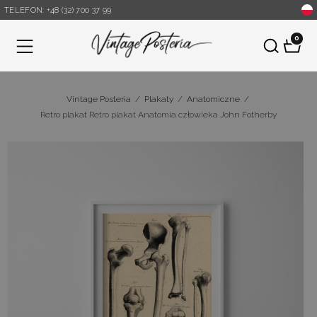
TELEFON: +48 (32) 700 37 99
0
Menu
Vintage Posteria
/
Plakaty
/
Anatomiczne
/
Retro plakat Retro plakat Anatomia człowieka John Fotherby