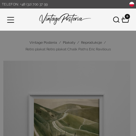
TELEFON: +48 (32) 700 37 99
0
Menu
Vintage Posteria
/
Plakaty
/
Reprodukcje
/
Retro plakat Retro plakat Chalk Paths Eric Ravilious