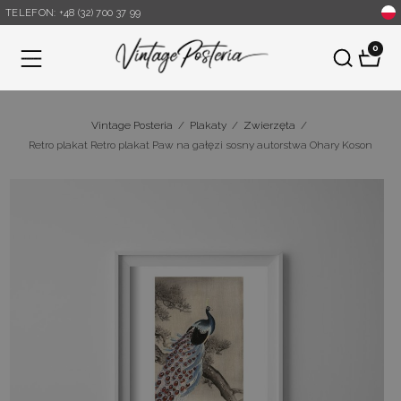
TELEFON: +48 (32) 700 37 99
0
Menu
Vintage Posteria
/
Plakaty
/
Zwierzęta
/
Retro plakat Retro plakat Paw na gałęzi sosny autorstwa Ohary Koson