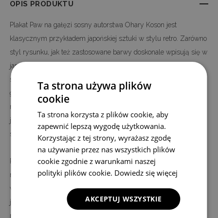
OPIS PRODUKTU
Plakat Paw na gałęzi sosny autorstwa Ohary Koson jest
klasycznym przykładem japońskiej sztuki w stylu retro. Zarówno
styl rysunku, jak też zastosowane barwy doskonale wpisują się w
japońską sztukę rysunku. Jeżeli więc podziwiasz japońską
sztukę dekoracji, polecamy plakat retro z motywem Paw na
Ta strona używa plików
gałęzi sosny autorstwa Ohary Koson. Ta interesująca dekoracja
cookie
może zostać użyta praktycznie w każdym pokoju. Plakaty
Ta strona korzysta z plików cookie, aby
japońskie w stylu vintage będą pasowały zarówno do salonu,
zapewnić lepszą wygodę użytkowania.
sypialni, jak również łazienki, a nawet biura.
Korzystając z tej strony, wyrażasz zgodę
na używanie przez nas wszystkich plików
cookie zgodnie z warunkami naszej
Plakat Paw na gałęzi sosny autorstwa Ohary Koson jest
polityki plików cookie.
Dowiedz się więcej
nadrukowany na wysokiej jakości płótnie, a nie na papierze - jak
większość plakatów oferowanych na rynku. Nadruk wykonany
AKCEPTUJ WSZYSTKIE
jest w technologii cyfrowej, dzięki czemu w 100 procentach,
możemy odwzorować kolory i szczegóły oryginalnego motywu.