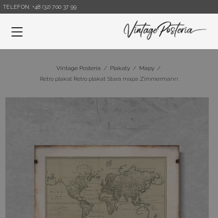
TELEFON: +48 (32) 700 37 99
Menu
Vintage Posteria
/
Plakaty
/
Mapy
/
Retro plakat Retro plakat Stara mapa Zimmermann