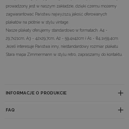
prowadzony jest w naszym zakładzie, dzięki czemu możemy
zagwarantować Państwu najwyższą jakość oferowanych
plakatów na płótnie w stylu vintage.
Nasze plakaty oferujemy standardowo w formatach: A4 -
29,7x21cm, A3 - 42x29,7cm, A2 - 59,4x42cm i A1 - 84,1x59,4cm.
Jeżeli interesuje Państwa inny, niestandardowy rozmiar plakatu
Stara mapa Zimmermann w stylu retro, zapraszamy do kontaktu.
INFORMACJE O PRODUKCIE
--------------------------------------------------
FAQ
Wymiary plakatów i
ramek
(opcjonalnie):
A4 - 29,7x21 cm -
30,5 cm
Jaki jest czas realizacji zamówienia?
A2 - 59,5x42 cm -
61 cm