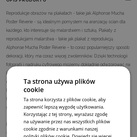
OPIS PRODUKTU
Reprodukcje obrazów na plakatach - takie jak Alphonse Mucha
Poster Réverie - są idealnym pomysłem na aranżację ścian dla
każdego, kto interesuje się malarstwem i sztuką. Plakaty z
reprodukcjami malarstwa - takie jak plakat z reprodukcją
Alphonse Mucha Poster Réverie – to coraz popularniejszy sposób
dekoracji, który ma coraz więcej zwolenników. Dzięki technologii
fotografii i nadruku cyfrowego możemy dokładnie odwzorować na
każdym niemal materiale dowolny obraz. Efekt widać porównując
Ta strona używa plików
reprodukcję i plakat z obrazem Alphonse Mucha Poster Réverie.
cookie
Dziś możemy przenieść obraz retro Alphonse Mucha Poster
Réverie na papier i zrobić z niego wspaniały plakat z reprodukcją
Ta strona korzysta z plików cookie, aby
zapewnić lepszą wygodę użytkowania.
malarską.
Korzystając z tej strony, wyrażasz zgodę
na używanie przez nas wszystkich plików
Plakat Alphonse Mucha Poster Réverie jest nadrukowany na
cookie zgodnie z warunkami naszej
wysokiej jakości płótnie, a nie na papierze - jak większość
polityki plików cookie.
Dowiedz się więcej