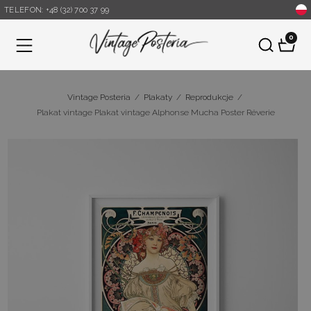
TELEFON: +48 (32) 700 37 99
0
Menu
Vintage Posteria
/
Plakaty
/
Reprodukcje
/
Plakat vintage Plakat vintage Alphonse Mucha Poster Réverie